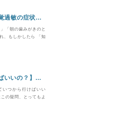
歯の“しみ”を感じたら読むブログ 知覚過敏の症状とその原因
…」「朝の歯みがきのと
れ、もしかしたら 「知
【子どもの歯医者さん、いつから行けばいいの？】はじめての歯医者デビューのタイミングとは？
ていつから行けばいい
はこの疑問、とってもよ