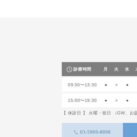
診療時間
月
火
水
09:30〜13:30
●
×
●
15:00〜19:30
●
×
●
【 休診日 】 火曜・祝日 （GW、
03-5969-8898