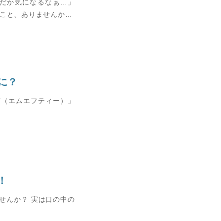
んだか気になるなぁ…」
たこと、ありませんか…
に？
T（エムエフティー）」
！
せんか？ 実は口の中の