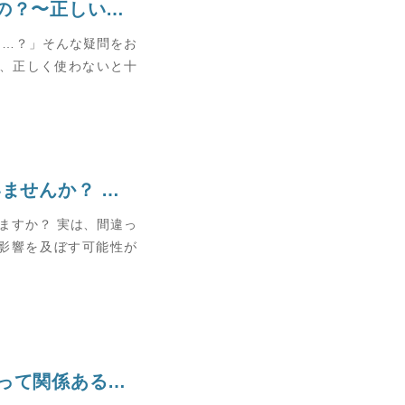
マウスウォッシュってどう使えばいいの？〜正しい使い方で効果アップ！〜
な…？」そんな疑問をお
は、正しく使わないと十
でお口の健康を守ろう～
ますか？ 実は、間違っ
影響を及ぼす可能性が
食事と歯周病のお話〜