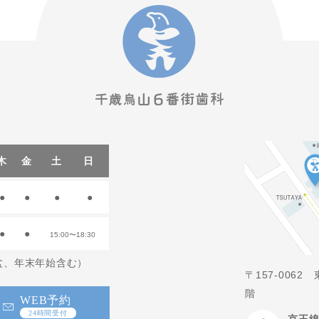
木
金
土
日
●
●
●
●
●
●
15:00〜18:30
お盆、年末年始含む）
〒157-006
階
WEB予約
24時間受付
京王線