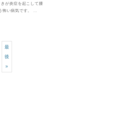
ぐきが炎症を起こして腫
う怖い病気です。 …
最
後
»