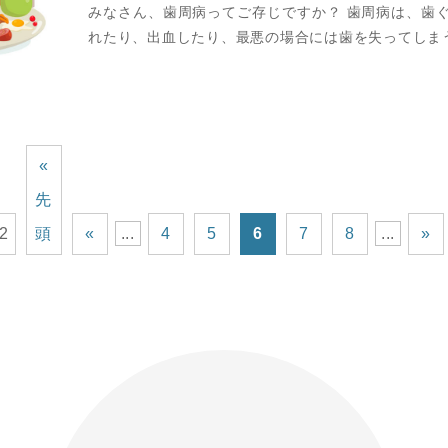
みなさん、歯周病ってご存じですか？ 歯周病は、歯
れたり、出血したり、最悪の場合には歯を失ってしま
«
先
12
頭
«
...
4
5
6
7
8
...
»