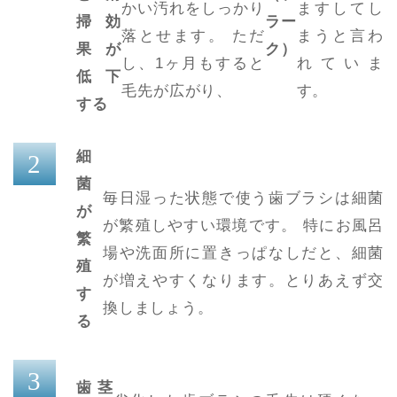
かい汚れをしっかり
ますしてし
掃効
ラー
落とせます。 ただ
まうと言わ
果が
ク）
し、1ヶ月もすると
れていま
低下
毛先が広がり、
す。
する
細
菌
毎日湿った状態で使う歯ブラシは細菌
が
が繁殖しやすい環境です。 特にお風呂
繁
場や洗面所に置きっぱなしだと、細菌
殖
が増えやすくなります。とりあえず交
す
換しましょう。
る
歯茎