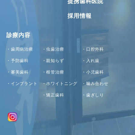
提携歯科医院
採用情報
診療内容
歯周病治療
虫歯治療
口腔外科
予防歯科
親知らず
入れ歯
審美歯科
根管治療
小児歯科
インプラント
ホワイトニング
噛み合わせ
矯正歯科
歯ぎしり