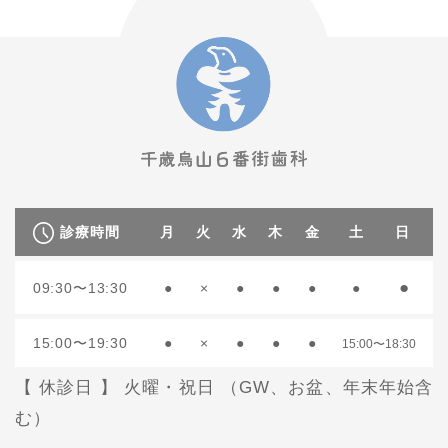
診療時間
月
火
水
木
金
土
日
●
09:30〜13:30
●
×
●
●
●
●
15:00〜19:30
●
×
●
●
●
15:00〜18:30
【 休診日 】 火曜・祝日 （GW、お盆、年末年始含
む）