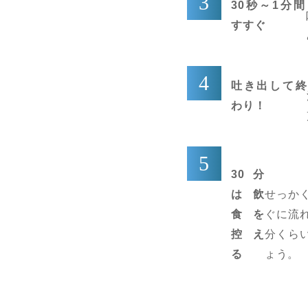
30秒～1分間
すすぐ
吐き出して終
わり！
30分
は飲
せっか
食を
ぐに流
控え
分くら
る
ょう。