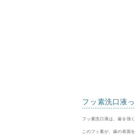
フッ素洗口液
フッ素洗口液は、歯を強
このフッ素が、歯の表面