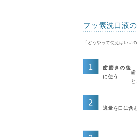
フッ素洗口液
「どうやって使えばいい
歯磨きの後
歯
に使う
と
適量を口に含