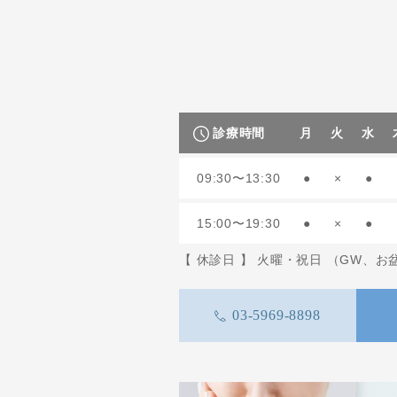
診療時間
月
火
水
09:30〜13:30
●
×
●
15:00〜19:30
●
×
●
【 休診日 】 火曜・祝日 （GW、
03-5969-8898