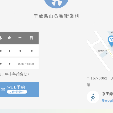
木
金
土
日
●
●
●
●
●
●
15:00〜18:30
お盆、年末年始含む）
〒157-006
階
WEB予約
24時間受付
京王線
Goo