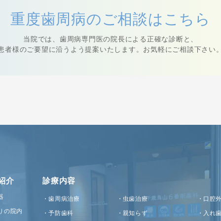
重度歯周病の
ご相談はこちら
当院では、⻭周病専⾨医の院⻑による正確な診断と、
患者様のご要望に沿うよう提案いたします。
お気軽にご相談下さい
紹介
診療内容
器
歯周病治療
虫歯治療
口腔
りの院内
予防歯科
親知らず
入れ