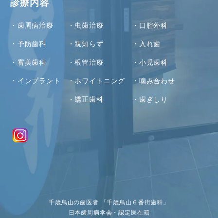
診療内容
歯周病治療
虫歯治療
口腔外科
予防歯科
親知らず
入れ歯
審美歯科
根管治療
小児歯科
インプラント
ホワイトニング
噛み合わせ
矯正歯科
歯ぎしり
千歳烏山の歯医者 「千歳烏山６番街歯科」
日本歯周病学会・認定医在籍