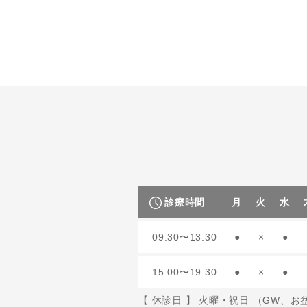
診療時間
月
火
水
09:30〜13:30
●
×
●
15:00〜19:30
●
×
●
【 休診日 】 火曜・祝日 （GW、