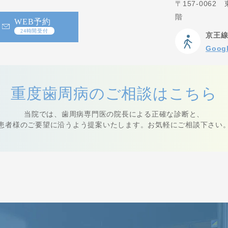
〒157-006
階
WEB予約
24時間受付
京王線
Goo
重度歯周病の
ご相談はこちら
当院では、⻭周病専⾨医の院⻑による正確な診断と、
患者様のご要望に沿うよう提案いたします。
お気軽にご相談下さい