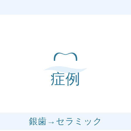
症例
銀歯→セラミック