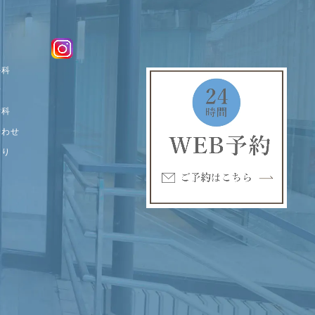
外科
歯
歯科
合わせ
しり