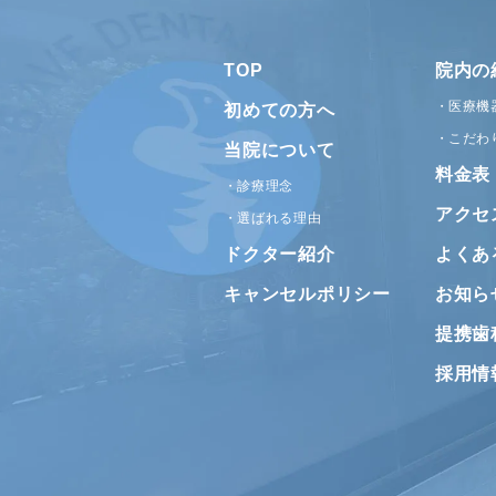
TOP
院内の
医療機
初めての方へ
こだわ
当院について
料金表
診療理念
アクセ
選ばれる理由
ドクター紹介
よくあ
キャンセルポリシー
お知ら
提携歯
採用情