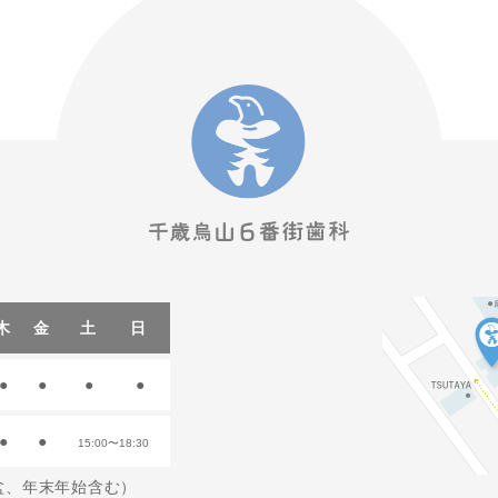
木
金
土
日
●
●
●
●
●
●
15:00〜18:30
お盆、年末年始含む）