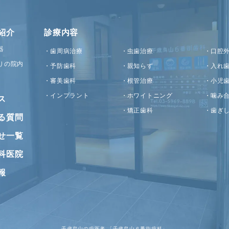
紹介
診療内容
器
歯周病治療
虫歯治療
口腔
りの院内
予防歯科
親知らず
入れ
審美歯科
根管治療
小児
インプラント
ホワイトニング
噛み
ス
矯正歯科
歯ぎ
る質問
せ一覧
科医院
報
千歳烏山の歯医者 「千歳烏山６番街歯科」