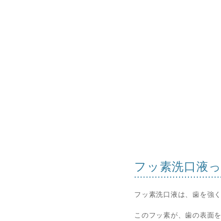
フッ素洗口液
フッ素洗口液は、歯を強
このフッ素が、歯の表面