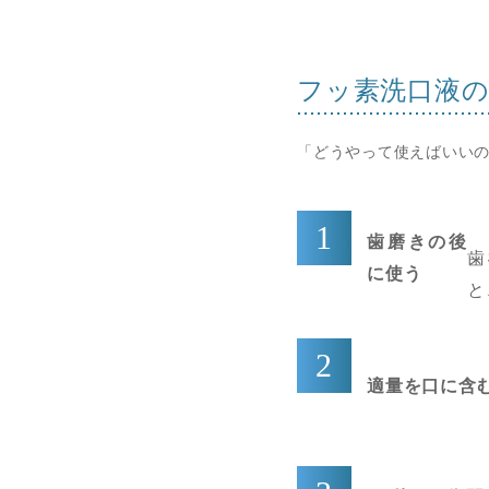
フッ素洗口液
「どうやって使えばいい
歯磨きの後
歯
に使う
と
適量を口に含