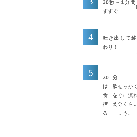
30秒～1分間
すすぐ
吐き出して終
わり！
30分
は飲
せっか
食を
ぐに流
控え
分くら
る
ょう。